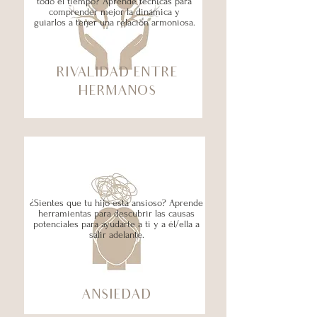
todo el tiempo? Aprende técnicas para
comprender mejor la dinámica y
guiarlos a tener una relación armoniosa.
RIVALIDAD ENTRE
HERMANOS
¿Sientes que tu hijo está ansioso? Aprende
herramientas para descubrir las causas
potenciales para ayudarte a ti y a él/ella a
salir adelante.
ANSIEDAD