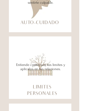
sentirte culpable.
AUTO-CUIDADO
Entiende cuáles son tus límites y
aplícalos en tus relaciones.
LIMITES
PERSONALES