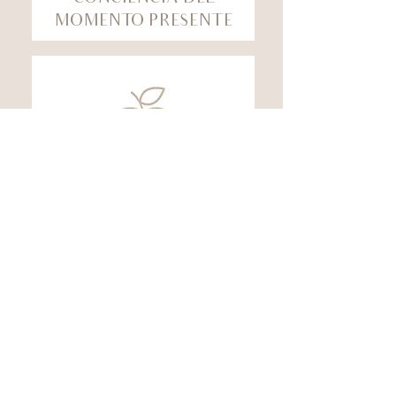
MOMENTO PRESENTE
Aprende cómo lo que comes
también alimenta tu alma y permite
que tu conciencia crezca
acerca de tu alimentación.
NUTRICIÓN
Se vulnerable, sintoniza con tus
sentimientos, sienta empatía contigo
mismo/a y actúa respondiendo a