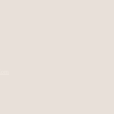
izado viajes de etnología de la da
nza
maestra graduada de la aclamada
n sus fundadores desde 2008. Tika
 musicales y desfiles de carnaval, y
 ha aparecido en Quién Magazine
 recientemente, sus talleres fueron
mejores opciones para 2022.
Com