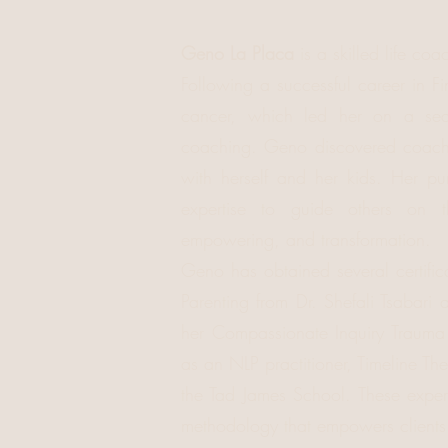
Geno La Placa
is a skilled life co
Following a successful career in F
cancer, which led her on a sear
coaching. Geno discovered coachi
with herself and her kids. Her p
expertise to guide others on t
empowering, and transformation.
Geno has obtained several certific
Parenting from Dr. Shefali Tsabari
her Compassionate Inquiry Trauma 
as an NLP practitioner, Timeline Th
the Tad James School. These expe
methodology that empowers clients t