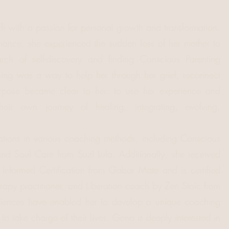
ach with a passion for personal growth and transformation.
inance, she experienced the sudden loss of her mother to
ch of self-discovery and finding Conscious Parenting
ng was a way to help her through her grief, reconnect
urpose became clear to her: to use her experience and
heir own journey of healing, integrating, evolving,
ations in various coaching methods, including Conscious
 and Soul Care from Suzi Lula. Additionally, she received
Informed Certification from Gabor Mate and is certified
erapy practitioner, and Liberation coach by Zen Stoic from
riences have enabled her to develop a unique coaching
o take charge of their lives. Geno is deeply interested in