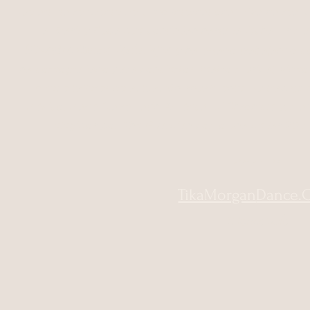
fue artista residente de Osho International. Tika ha real
a Brasil y Cuba que continúan hasta la fecha. Es 
Silvestre Dance Technique
y ha estado trabajando co
ha coreografiado para conciertos, teatro musical, videos
ofrece talleres de actuación anualme
nte. Su trabajo
México, Marie Claire Latin América, Sf Chronicle y, más
elegidos por The Guardian como una de las 20 
Para más
TikaMorgan
Dance.
#DanceIsLife