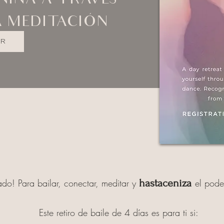
NINA A TRAVÉS
A MEDITACIÓN
AR
tado! Para bailar, conectar, meditar y
ha
sta
ceniza
el pode
Este retiro de baile de 4 días es para ti si: