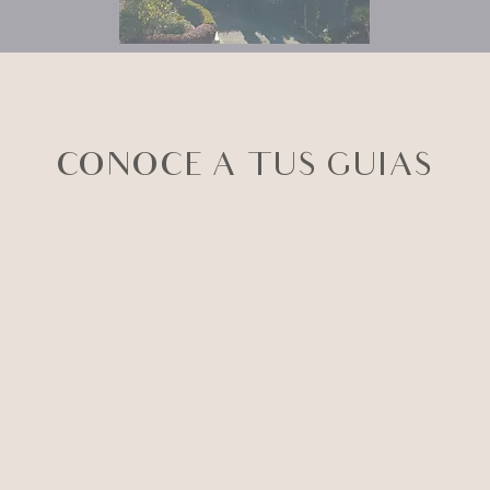
CONOCE A TUS GUIAS
Tika Morgan
es coreógrafa, innovadora y facilitadora 
latina.
Su estilo de enseñanza único le ha granjeado seguidores
Tika comenzó a bailar a los cuatro años y a actuar 
pasando a trabajar en varias compañías de danza como 
formación los pasó en la India con su madre artista