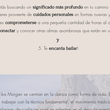
stás buscando un
en tu camino 
s
ignificado más profundo
eres proveerte de
en formas nuevas y
cuidados personales
es
a una pequeña cantidad de horas al d
comprometerse
y conocer otras almas asombrosas que están en u
onectar
y
5. Te
!
encanta bailar
de Tika Morgan se centran en la danza como forma de vida.
 trabajar con la técnica fundamental, el movimiento tradicio
larines de cualquier nivel se adentren en el descubrimient